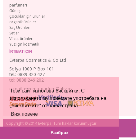
parfümeri
Güneş
Çocuklar için ürünler
organik ürünler
Saç Ürünleri
Setler
Vücut ürünleri
Yüz için kozmetik
İRTIBAT IÇIN
Evterpa Cosmetics & Co Ltd
Sofya 1000 P Box 101
tel.: 0889 320 427
tel: 0888 246 202
e-mail: evterpa_parfum@abv.bg
Този сайт използва бисквитки. С
използването му приемате употребата на
„бисквитките“ от наша страна.
Виж повече
Copyright © 2014 Evterpa. Tüm haklar korunmuştur.
Elektronik mağaza
Slavov Studio. tarafından
Разбрах