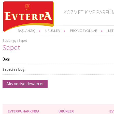
KOZMETIK VE PARFÜ
BAŞLANGIÇ
ÜRÜNLER
PROMOSYONLAR
İLET
Başlangıç / Sepet
Sepet
Ürün
Sepetiniz boş.
Alış verişe devam et
EVTERPA HAKKINDA
ÜRÜNLER
EV