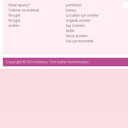
Nasıl sipariş?
parfümeri
Ödeme ve teslimat
Güneş
feragat
Çocuklar için ürünler
feragat
organik ürünler
üretim
Saç Ürünleri
Setler
Vücut ürünleri
Yüz için kozmetik
Copyright © 2014 Evterpa. Tüm haklar korunmuştur.