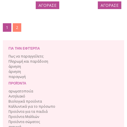
ΑΓΟΡΑΣΕ
ΑΓΟΡΑΣΕ
1
2
ΓΙΑ ΤΗΝ ΕΦΤΈΡΠΑ
Πως να παραγγείλετε;
Πληρωμή και παράδοση
άρνηση
άρνηση
παραγωγή
ΠΡΟΪΌΝΤΑ
αρωματοποιία
Αντηλιακό
Βιολογικά προϊόντα
Καλλυντικά για το πρόσωπο
Προϊόντα για τα παιδιά
Προϊόντα Μαλλιών
Προϊόντα σώματος
σκηνικά