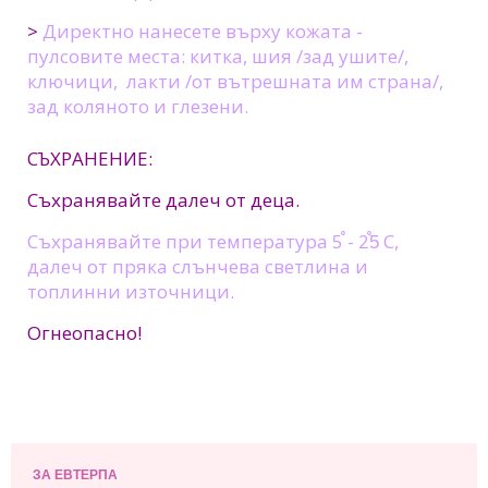
>
Директно нанесете върху кожата -
пулсовите места: китка, шия /зад ушите/,
ключици, лакти /от вътрешната им страна/,
зад коляното и глезени.
СЪХРАНЕНИЕ:
Съхранявайте далеч от деца.
Съхранявайте при температура 5֯ - 25֯ С,
далеч от пряка слънчева светлина и
топлинни източници.
Огнеопасно!
ЗА ЕВТЕРПА