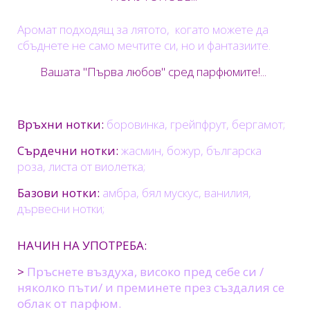
Aромат подходящ за лятото, когато можете да
сбъднете не само мечтите си, но и фантазиите.
Вашата "Първа любов" сред парфюмите!...
Връхни нотки:
боровинка, грейпфрут, бергамот;
Сърдечни нотки:
жасмин, божур, българска
роза, листа от виолетка;
Базови нотки:
амбра, бял мускус, ванилия,
дървесни нотки;
НАЧИН НА УПОТРЕБА:
>
Пръснете въздуха, високо пред себе си /
няколко пъти/ и преминете през създалия се
облак от парфюм.