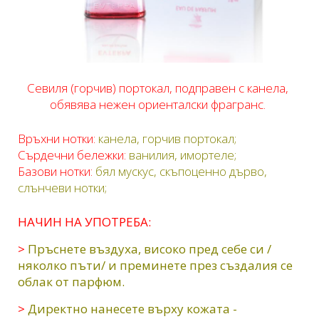
Севиля (горчив) портокал, подправен с канела,
обявява нежен ориенталски фрагранс.
Връхни нотки:
канела, горчив портокал;
Сърдечни бележки:
ванилия, имортеле;
Базови нотки:
бял мускус, скъпоценно дърво,
слънчеви нотки;
НАЧИН НА УПОТРЕБА:
>
Пръснете въздуха, високо пред себе си /
няколко пъти/ и преминете през създалия се
облак от парфюм.
>
Директно нанесете върху кожата -