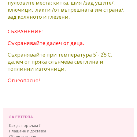
пулсовите места: китка, шия /зад ушите/,
ключици, лакти /от вътрешната им страна/,
зад коляното и глезени.
СЪХРАНЕНИЕ:
Съхранявайте далеч от деца.
Съхранявайте при температура 5֯ - 25֯ С,
далеч от пряка слънчева светлина и
топлинни източници.
Огнеопасно!
ЗА ЕВТЕРПА
Как да поръчам ?
Плащане и доставка
Общи условия