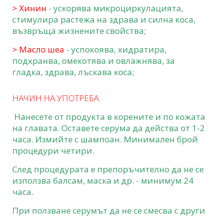
> Хинин
- ускорява микроциркулацията,
стимулира растежа на здрава и силна коса,
възвръща жизнените свойства;
> Масло шеа
- успокоява, хидратира,
подхранва, омекотява и овлажнява, за
гладка, здрава, лъскава коса;
НАЧИН НА УПОТРЕБА:
Нанесете от продукта в корените и по кожата
на главата. Оставете серума да действа от 1-2
часа. Измийте с шампоан. Минимален брой
процедури четири.
След процедурата е препоръчително да не се
използва балсам, маска и др. - минимум 24
часа.
При ползване серумът да не се смесва с други