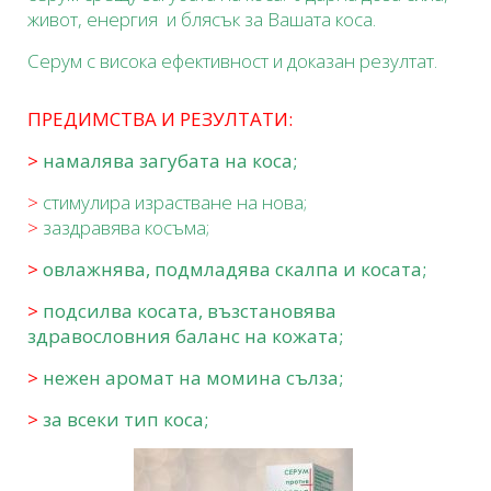
живот, енергия и блясък за Вашата коса.
Серум с висока ефективност и доказан резултат.
ПРЕДИМСТВА И РЕЗУЛТАТИ:
>
намалява загубата на коса;
>
стимулира израстване на нова;
>
заздравява косъма;
>
овлажнява, подмладява скалпа и косата;
>
подсилва косата, възстановява
здравословния баланс на кожата;
>
нежен аромат на момина сълза;
>
за всеки тип коса;