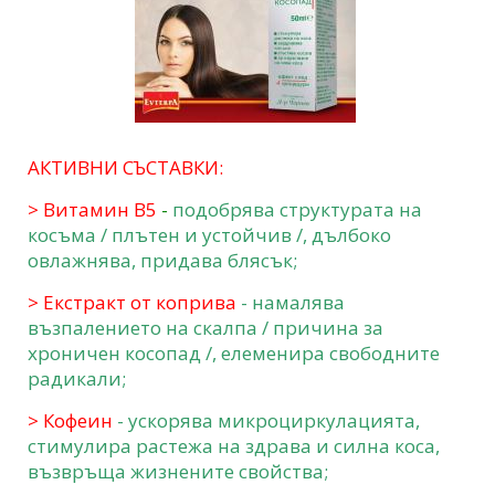
АКТИВНИ СЪСТАВКИ:
> Витамин В5
-
подобрява структурата на
косъма / плътен и устойчив /, дълбоко
овлажнява, придава блясък;
>
Екстракт от коприва
- намалява
възпалението на скалпа / причина за
хроничен косопад /, елеменира свободните
радикали;
> Кофеин
- ускорява микроциркулацията,
стимулира растежа на здрава и силна коса,
възвръща жизнените свойства;