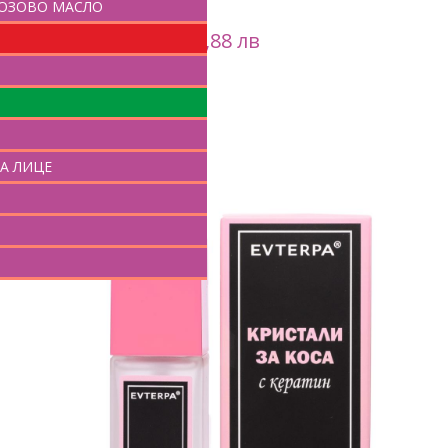
РОЗОВО МАСЛО
Цена:
8,63
EUR /
16,88
лв
И
КУПИ
А ЛИЦЕ