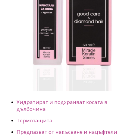
Хидратират и подхранват косата в
дълбочина
Термозащита
Предпазват от накъсване и нацъфтели