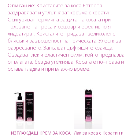
Описание
:
Кристалите за коса Евтерпа
заздравяват и уплътняват косъма с кератин.
Осигуряват термична защита на косата при
ползване на преса и сешоар и ефективно я
хидратират. Кристалите придават великолепен
блясък и завършеност на прическата. Улесняват
разресването. Запълват цъфтящите краища.
Създават лек и еластичен филм, който предпазва
от влагата, без да утежнява. Косата е по
–
права и
остава гладка и при влажно време.
ИЗГЛАЖДАЩ КРЕМ ЗА КОСА
Лак за коса с Кератин и