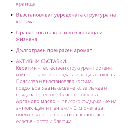
краища
Възстановяват увредената структура на
косъма
Правят косата красиво блестяща и
жизнена
Дълготраен прекрасен аромат
АКТИВНИ СЪСТАВКИ
Кератин
–
естествен структурен протеин,
който не само изгражда, а и защитава косата.
Подсилва и възстановява косъма,
предотвратява накъсването, заглажда и
придава естествен блясък на косата.
Арганово масло
–
с високо съдържание на
антиоксиданти и витамин Е, спомага за
омекотяване на косата и възстановява
еластичността и блясъка.