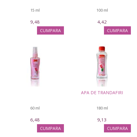
15 ml
100 ml
9,48
4,42
CUMPARA
CUMPARA
APA DE TRANDAFIRI
60 ml
180 ml
6,48
9,13
CUMPARA
CUMPARA