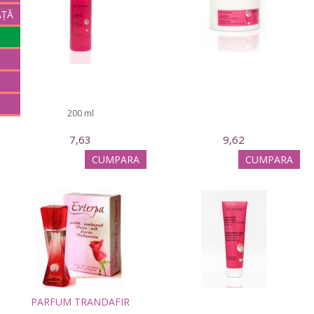
AȚĂ
200 ml
7,63
9,62
CUMPARA
CUMPARA
PARFUM TRANDAFIR