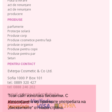
Plata si livrare
act de renunțare
act de renunțare
producere
PRODUSE
parfumerie
Protecție solară
Produse corp
Produse cosmetice pentru față
produse organice
Produse pentru copii
Produse pentru par
Seturi
PENTRU CONTACT
Evterpa Cosmetic & Co Ltd.
Sofia 1000 P Box 101
tel.: 0889 320 427
tel: 0888 246 202
e-mail: evterpa_parfum@abv.bg
Този сайт използва бисквитки. С
използването му приемате употребата на
„бисквитките“ от наша страна.