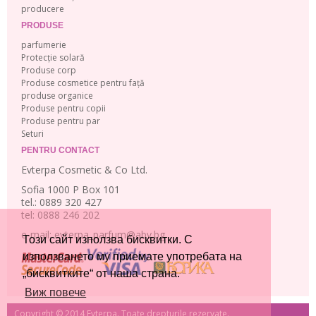
producere
PRODUSE
parfumerie
Protecție solară
Produse corp
Produse cosmetice pentru față
produse organice
Produse pentru copii
Produse pentru par
Seturi
PENTRU CONTACT
Evterpa Cosmetic & Co Ltd.
Sofia 1000 P Box 101
tel.: 0889 320 427
tel: 0888 246 202
e-mail: evterpa_parfum@abv.bg
Този сайт използва бисквитки. С
използването му приемате употребата на
„бисквитките“ от наша страна.
Виж повече
Copyright © 2014 Evterpa. Toate drepturile rezervate.