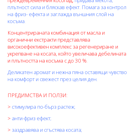
преждевременния косопад,
придава мекота,
плътност сила и бляскав ефект. Помага за контрол
на фриз- ефекта и заглажда външния слой на
косъма.
Концентрираната комбинация от масла и
органични екстракти представлява
високоефективен комплекс за регенериране и
укрепване на косата, който увеличава дебелината
и плътността на косъма с до 30 %.
Деликатен аромат и нежна пяна оставящи чувство
на комфорт и свежест през целия ден.
ПРЕДИМСТВА И ПОЛЗИ:
>
стимулира по-бърз растеж;
>
анти-фриз ефект;
>
заздравява и сгъстява косата;