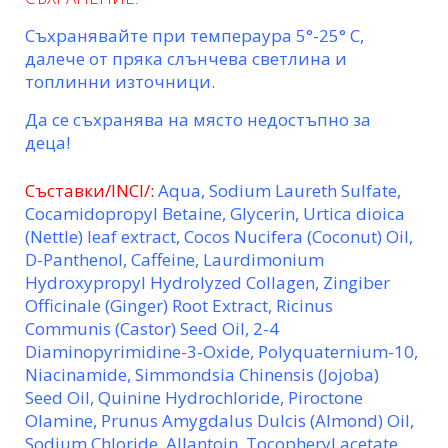
Съхранявайте при темпераура 5°-25° С,
далече от пряка слънчева светлина и
топлинни източници.
Да се съхранява на място недостъпно за
деца!
Съставки/INCI/:
Aqua, Sodium Laureth Sulfate,
Cocamidopropyl Betaine, Glycerin, Urtica dioica
(Nettle) leaf extract, Cocos Nucifera (Coconut) Oil,
D-Panthenol, Caffeine, Laurdimonium
Hydroxypropyl Hydrolyzed Collagen, Zingiber
Officinale (Ginger) Root Extract, Ricinus
Communis (Castor) Seed Oil, 2-4
Diaminopyrimidine-3-Oxide, Polyquaternium-10,
Niacinamide, Simmondsia Chinensis (Jojoba)
Seed Oil, Quinine Hydrochloride, Piroctone
Olamine, Prunus Amygdalus Dulcis (Almond) Oil,
Sodium Chloride, Allantoin, Tocopheryl acetate,