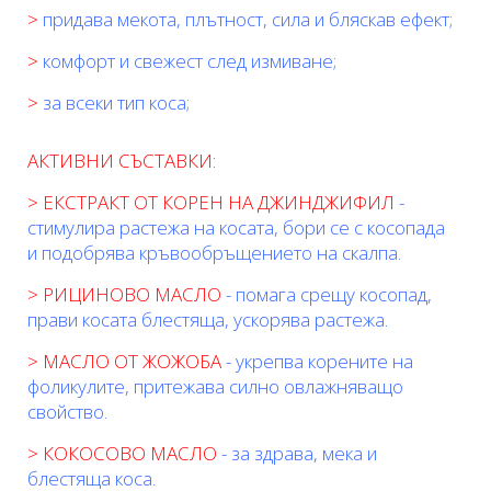
>
придава мекота, плътност, сила и бляскав ефект;
>
комфорт и свежест след измиване;
>
за всеки тип коса;
АКТИВНИ СЪСТАВКИ:
> ЕКСТРАКТ ОТ КОРЕН НА ДЖИНДЖИФИЛ
-
стимулира растежа на косата, бори се с косопада
и подoбрява кръвообръщението на скалпа.
> РИЦИНОВО МАСЛО
- помага срещу косопад,
прави косата блестяща, ускорява растежа.
> МАСЛО ОТ ЖОЖОБА
- укрепва корените на
фоликулите, притежава силно овлажняващо
свойство.
> КОКОСОВО МАСЛО
- за здрава, мека и
блестяща коса.