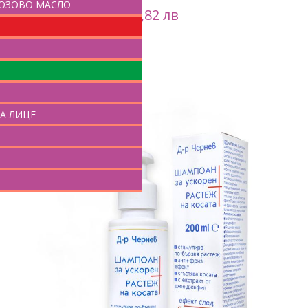
РОЗОВО МАСЛО
Цена:
8,09
EUR /
15,82
лв
И
КУПИ
А ЛИЦЕ