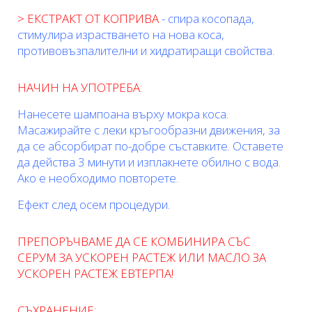
> ЕКСТРАКТ ОТ КОПРИВА
- спира косопада,
стимулира израстването на нова коса,
противовъзпалителни и хидратиращи свойства.
НАЧИН НА УПОТРЕБА:
Нанесете шампоана върху мокра коса.
Масажирайте с леки кръгообразни движения, за
да се абсорбират по-добре съставките. Оставете
да действа 3 минути и изплакнете обилно с вода.
Ако е необходимо повторете.
Ефект след осем процедури.
ПРЕПОРЪЧВАМЕ ДА СЕ КОМБИНИРА СЪС
СЕРУМ ЗА УСКОРЕН РАСТЕЖ ИЛИ МАСЛО ЗА
УСКОРЕН РАСТЕЖ ЕВТЕРПА!
СЪХРАНЕНИЕ: