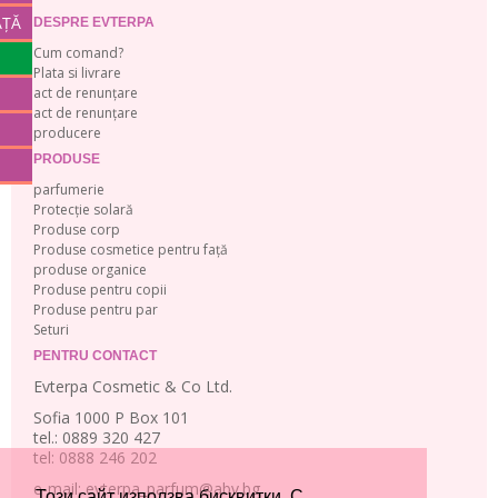
AȚĂ
DESPRE EVTERPA
Cum comand?
Plata si livrare
act de renunțare
act de renunțare
producere
PRODUSE
parfumerie
Protecție solară
Produse corp
Produse cosmetice pentru față
produse organice
Produse pentru copii
Produse pentru par
Seturi
PENTRU CONTACT
Evterpa Cosmetic & Co Ltd.
Sofia 1000 P Box 101
tel.: 0889 320 427
tel: 0888 246 202
e-mail: evterpa_parfum@abv.bg
Този сайт използва бисквитки. С