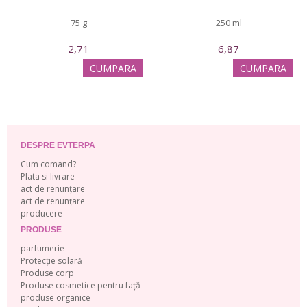
75 g
250 ml
2,71
6,87
CUMPARA
CUMPARA
DESPRE EVTERPA
Cum comand?
Plata si livrare
act de renunțare
act de renunțare
producere
PRODUSE
parfumerie
Protecție solară
Produse corp
Produse cosmetice pentru față
produse organice