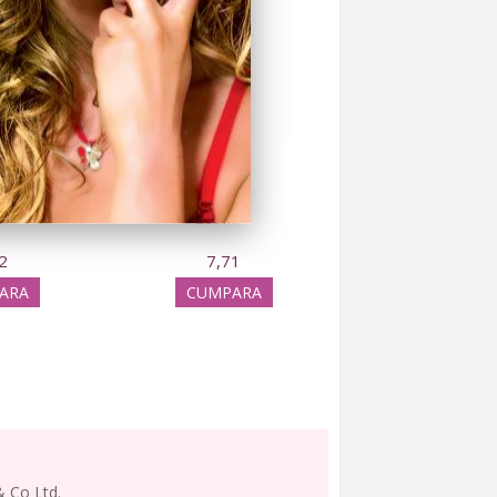
l
200 ml
2
7,71
ARA
CUMPARA
 Co Ltd.